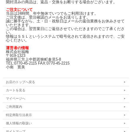
開封済みの商品は、返品・交換をお断りする場合がございます。
ご注文について
当店は24時間、年中無休でいつでもご利用頂けます。
ご注文後は、受注確認のメールをお送りします。
誠に勝手ながら、土・日・祝祭日はメールの返信業務をお休みさせて
いただきます。
この場合は、翌営業日にご返信させていただきますのでご了承くださ
い。
情報はＳＳＬというシステムで暗号化されて送信されますので、ご安
心ください。
運営者の情報
株式会社福梅
〒919-1323
福井県三方上中郡若狭町倉見5-8
TEL:0770-45-2115 FAX:0770-45-2215
小南 寛美
お店のトップへ戻る
カートを見る
マイページへ
ご利用案内
特定商取引法表示
個人情報の取扱い
サイトマップ