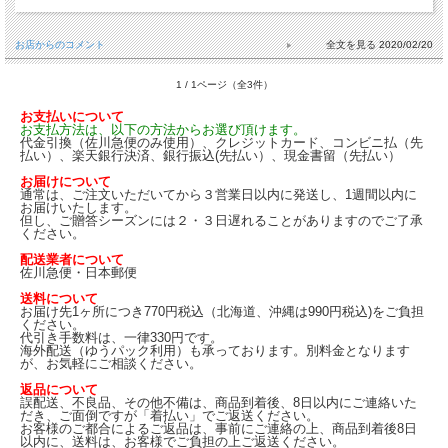
お店からのコメント
2020/02/20
1 / 1ページ（全3件）
お支払いについて
お支払方法は、以下の方法からお選び頂けます。
代金引換（佐川急便のみ使用）、クレジットカード、コンビニ払（先
払い）、楽天銀行決済、銀行振込(先払い）、現金書留（先払い）
お届けについて
通常は、ご注文いただいてから３営業日以内に発送し、1週間以内に
お届けいたします。
但し、ご贈答シーズンには２・３日遅れることがありますのでご了承
ください。
配送業者について
佐川急便・日本郵便
送料について
お届け先1ヶ所につき770円税込（北海道、沖縄は990円税込)をご負担
ください。
代引き手数料は、一律330円です。
海外配送（ゆうパック利用）も承っております。別料金となります
が、お気軽にご相談ください。
返品について
誤配送、不良品、その他不備は、商品到着後、8日以内にご連絡いた
だき、ご面倒ですが「着払い」でご返送ください。
お客様のご都合によるご返品は、事前にご連絡の上、商品到着後8日
以内に、送料は、お客様でご負担の上ご返送ください。