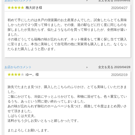
お店からのコメント
2020/08/02
梅大好き様
2020/04/27
初めて手にしたのは水戸の偕楽園のお土産屋さんでした。試食したらとても美味
しかったので２つ買って帰りました。その後、道の駅などに行く度に同じものを
探しましたが見当たらず、似たようなものを買って帰りましたが、全然味が違い
ました。
その後どうしても福梅の味が忘れられず、ネット検索をして漸く探し当てて購入
に至りました。本当に美味しくて自宅用の他に実家用も購入しました。なくなっ
たらまた購入しようと思います。
お店からのコメント
2020/04/28
ゆー。様
2020/02/19
旅先でたまたま見つけ、購入したこちらのふりかけ。とても美味しくいただきま
した。
ご飯にかけても、冷奴にサッとふりかけても、和物に混ぜても。色々重宝してい
るうち、あっという間に使い終わってしまいました。
あの味が忘れられず御社のホームページを見つけ、感激して今度はまとめ買いさ
せて頂きました。
しばらくは大丈夫。
送料がもう少しお安いともっと嬉しかったです。
またよろしくお願いします。