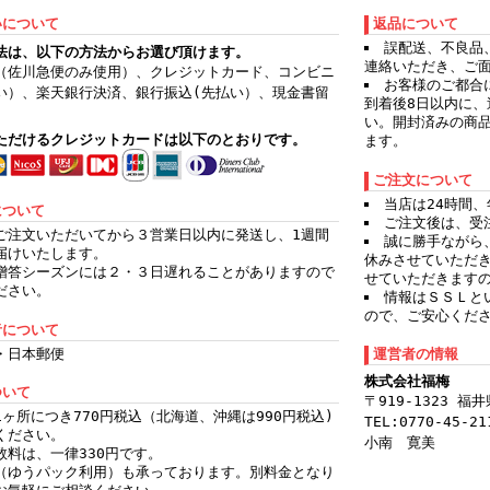
いについて
返品について
誤配送、不良品
法は、以下の方法からお選び頂けます。
連絡いただき、ご
（佐川急便のみ使用）、クレジットカード、コンビニ
お客様のご都合
い）、楽天銀行決済、銀行振込(先払い）、現金書留
到着後8日以内に
）
い。開封済みの商
ただけるクレジットカードは以下のとおりです。
ます。
ご注文について
当店は24時間
について
ご注文後は、受
ご注文いただいてから３営業日以内に発送し、1週間
誠に勝手ながら
届けいたします。
休みさせていただ
贈答シーズンには２・３日遅れることがありますので
せていただきます
ださい。
情報はＳＳＬと
ので、ご安心くだ
者について
・日本郵便
運営者の情報
株式会社福梅
ついて
〒919-1323 
1ヶ所につき770円税込（北海道、沖縄は990円税込)
TEL:0770-45-21
ください。
小南 寛美
数料は、一律330円です。
（ゆうパック利用）も承っております。別料金となり