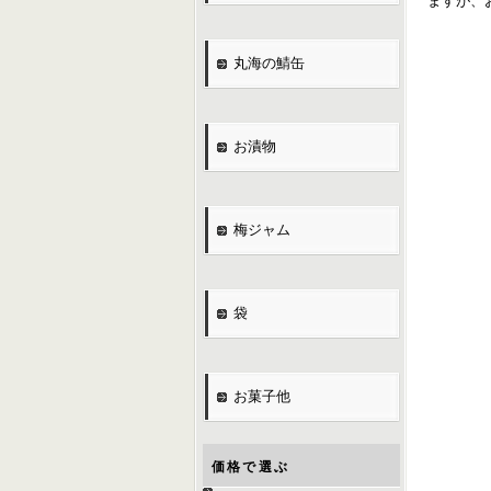
ますが、
丸海の鯖缶
お漬物
梅ジャム
袋
お菓子他
価格で選ぶ