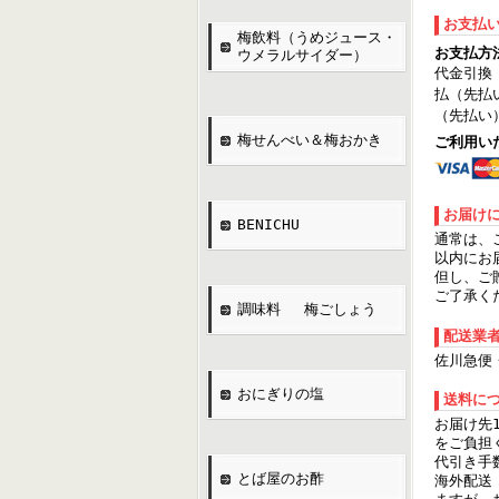
お支払
梅飲料（うめジュース・
お支払方
ウメラルサイダー）
代金引換
払（先払
（先払い
梅せんべい＆梅おかき
ご利用い
お届け
BENICHU
通常は、
以内にお
但し、ご
ご了承く
調味料 梅ごしょう
配送業
佐川急便
おにぎりの塩
送料に
お届け先
をご負担
代引き手
とば屋のお酢
海外配送