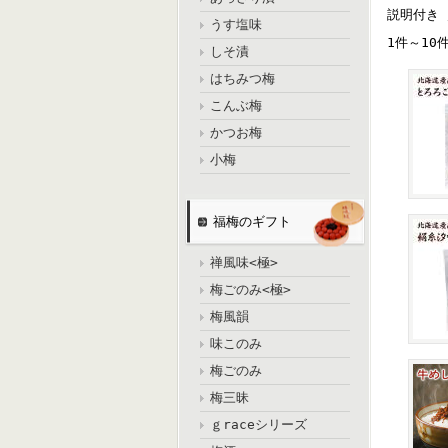
説明付き
うす塩味
1件～10
しそ漬
はちみつ梅
こんぶ梅
かつお梅
小梅
福梅のギフト
禅風味<極>
梅ごのみ<極>
梅風韻
味このみ
梅ごのみ
梅三昧
ｇraceシリーズ