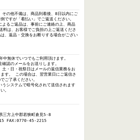
、その他不備は、商品到着後、8日以内にご
面倒ですが「着払い」でご返送ください。
によるご返品は、事前にご連絡の上、商品
、送料は、お客様でご負担の上ご返送くださ
品は、返品・交換をお断りする場合がござい
、年中無休でいつでもご利用頂けます。
注確認のメールをお送りします。
、土・日・祝祭日はメールの返信業務をお
きます。 この場合は、翌営業日にご返信さ
のでご了承ください。
いうシステムで暗号化されて送信されます
さい。
福井県三方上中郡若狭町倉見5-8
15 FAX:0770-45-2215