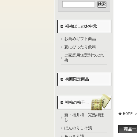
福梅ぼしのお中元
お薦めギフト商品
夏にぴったり飲料
ご家庭用無選別つぶれ
梅
初回限定商品
福梅の梅干し
HOME
>
新・福井梅 完熟梅ぼ
し
ほんのりしそ漬
商品一
あっさり漬