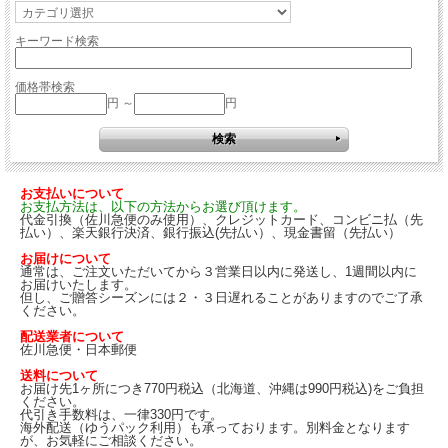
キーワード検索
価格帯検索
円 ～
円
お支払いについて
お支払方法は、以下の方法からお選び頂けます。
代金引換（佐川急便のみ使用）、クレジットカード、コンビニ払（先
払い）、楽天銀行決済、銀行振込(先払い）、現金書留（先払い）
お届けについて
通常は、ご注文いただいてから３営業日以内に発送し、1週間以内に
お届けいたします。
但し、ご贈答シーズンには２・３日遅れることがありますのでご了承
ください。
配送業者について
佐川急便・日本郵便
送料について
お届け先1ヶ所につき770円税込（北海道、沖縄は990円税込)をご負担
ください。
代引き手数料は、一律330円です。
海外配送（ゆうパック利用）も承っております。別料金となります
が、お気軽にご相談ください。