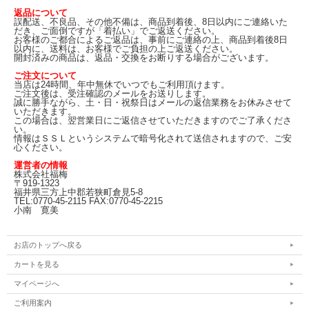
返品について
誤配送、不良品、その他不備は、商品到着後、8日以内にご連絡いた
だき、ご面倒ですが「着払い」でご返送ください。
お客様のご都合によるご返品は、事前にご連絡の上、商品到着後8日
以内に、送料は、お客様でご負担の上ご返送ください。
開封済みの商品は、返品・交換をお断りする場合がございます。
ご注文について
当店は24時間、年中無休でいつでもご利用頂けます。
ご注文後は、受注確認のメールをお送りします。
誠に勝手ながら、土・日・祝祭日はメールの返信業務をお休みさせて
いただきます。
この場合は、翌営業日にご返信させていただきますのでご了承くださ
い。
情報はＳＳＬというシステムで暗号化されて送信されますので、ご安
心ください。
運営者の情報
株式会社福梅
〒919-1323
福井県三方上中郡若狭町倉見5-8
TEL:0770-45-2115 FAX:0770-45-2215
小南 寛美
お店のトップへ戻る
カートを見る
マイページへ
ご利用案内