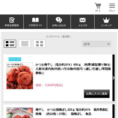
1 / 1ページ
（全3件）
PICK UP
かつお梅干し（塩分約10％）650ｇ /肉厚/減塩/贈り物/お
土産/出産内祝/内祝い/引出物/内祝/引っ越し/引越し/等冠婚
葬祭に
価格： 3,564円(税込)
梅干し かつお福梅ぼし320ｇ 塩分約10％ 福井県産紅
映梅 （約22粒～27粒） 福梅ぼし 食品