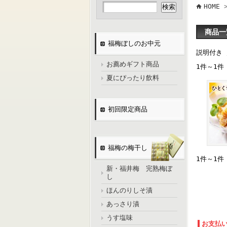
HOME
商品一
福梅ぼしのお中元
説明付き
お薦めギフト商品
1件～1件
夏にぴったり飲料
初回限定商品
福梅の梅干し
1件～1件
新・福井梅 完熟梅ぼ
し
ほんのりしそ漬
あっさり漬
うす塩味
お支払