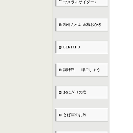
ウメラルサイダー）
梅せんべい＆梅おかき
BENICHU
調味料 梅ごしょう
おにぎりの塩
とば屋のお酢