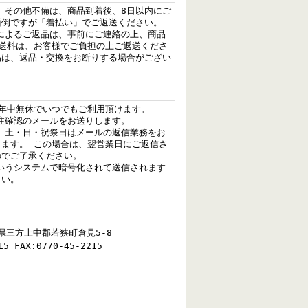
、その他不備は、商品到着後、8日以内にご
面倒ですが「着払い」でご返送ください。
によるご返品は、事前にご連絡の上、商品
、送料は、お客様でご負担の上ご返送くださ
品は、返品・交換をお断りする場合がござい
、年中無休でいつでもご利用頂けます。
注確認のメールをお送りします。
、土・日・祝祭日はメールの返信業務をお
きます。 この場合は、翌営業日にご返信さ
のでご了承ください。
いうシステムで暗号化されて送信されます
さい。
福井県三方上中郡若狭町倉見5-8
15 FAX:0770-45-2215