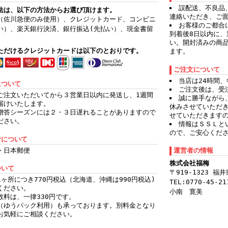
誤配送、不良品
法は、以下の方法からお選び頂けます。
連絡いただき、ご
（佐川急便のみ使用）、クレジットカード、コンビニ
お客様のご都合
い）、楽天銀行決済、銀行振込(先払い）、現金書留
到着後8日以内に
）
い。開封済みの商
ただけるクレジットカードは以下のとおりです。
ます。
ご注文について
当店は24時間
について
ご注文後は、受
ご注文いただいてから３営業日以内に発送し、1週間
誠に勝手ながら
届けいたします。
休みさせていただ
贈答シーズンには２・３日遅れることがありますので
せていただきます
ださい。
情報はＳＳＬと
ので、ご安心くだ
者について
・日本郵便
運営者の情報
株式会社福梅
ついて
〒919-1323 
1ヶ所につき770円税込（北海道、沖縄は990円税込)
TEL:0770-45-21
ください。
小南 寛美
数料は、一律330円です。
（ゆうパック利用）も承っております。別料金となり
お気軽にご相談ください。