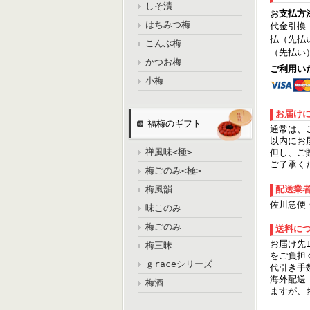
しそ漬
お支払方
はちみつ梅
代金引換
払（先払
こんぶ梅
（先払い
かつお梅
ご利用い
小梅
お届け
福梅のギフト
通常は、
以内にお
禅風味<極>
但し、ご
ご了承く
梅ごのみ<極>
配送業
梅風韻
佐川急便
味このみ
梅ごのみ
送料に
お届け先
梅三昧
をご負担
ｇraceシリーズ
代引き手
海外配送
梅酒
ますが、