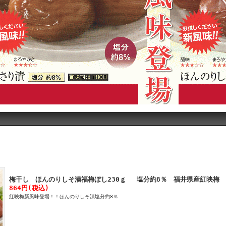
梅干し ほんのりしそ漬福梅ぼし230ｇ 塩分約8％ 福井県産紅映梅 
864円(税込)
紅映梅新風味登場！！ほんのりしそ漬塩分約8％