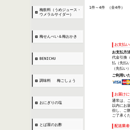
1件～4件 （全4件）
梅飲料（うめジュース・
ウメラルサイダー）
梅せんべい＆梅おかき
お支払い
お支払方
代金引換
BENICHU
払（先払
（先払い
ご利用い
調味料 梅ごしょう
お届けに
通常は、
おにぎりの塩
以内にお
但し、ご
ご了承く
とば屋のお酢
配送業