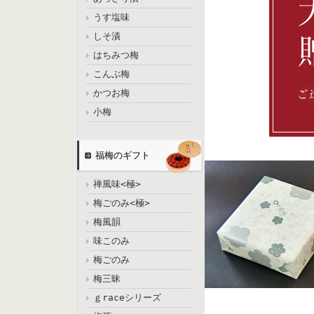
うす塩味
しそ漬
はちみつ梅
こんぶ梅
かつお梅
小梅
福梅のギフト
禅風味<極>
梅ごのみ<極>
梅風韻
味このみ
梅ごのみ
梅三昧
ｇraceシリーズ