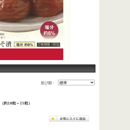
並び順：
（約10粒～15粒）