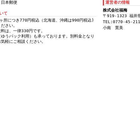
・日本郵便
運営者の情報
株式会社福梅
ついて
〒919-1323 福
ヶ所につき770円税込（北海道、沖縄は990円税込)
TEL:0770-45-21
ください。
小南 寛美
料は、一律330円です。
（ゆうパック利用）も承っております。別料金となり
お気軽にご相談ください。