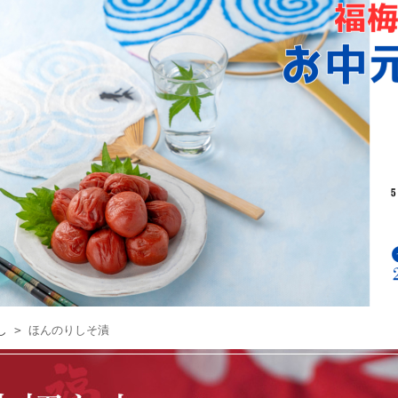
し
> ほんのりしそ漬