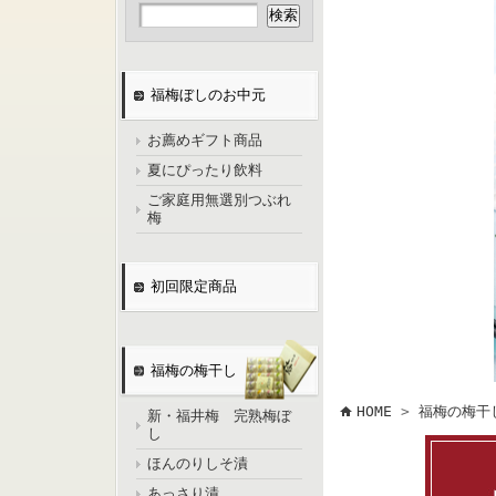
福梅ぼしのお中元
お薦めギフト商品
夏にぴったり飲料
ご家庭用無選別つぶれ
梅
初回限定商品
福梅の梅干し
HOME
>
福梅の梅干
新・福井梅 完熟梅ぼ
し
ほんのりしそ漬
あっさり漬