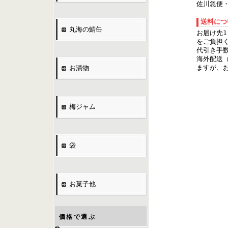
佐川急便
送料に
丸海の鯖缶
お届け先1
をご負担
代引き手数
海外配送
ますが、
お漬物
梅ジャム
袋
お菓子他
価格で選ぶ