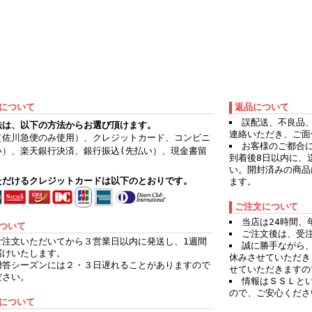
について
返品について
誤配送、不良品
法は、以下の方法からお選び頂けます。
連絡いただき、ご面
（佐川急便のみ使用）、クレジットカード、コンビニ
お客様のご都合
い）、楽天銀行決済、銀行振込(先払い）、現金書留
到着後8日以内に、
）
い。開封済みの商品
ただけるクレジットカードは以下のとおりです。
ます。
ご注文について
当店は24時間
ついて
ご注文後は、受
ご注文いただいてから３営業日以内に発送し、1週間
誠に勝手ながら
届けいたします。
休みさせていただき
贈答シーズンには２・３日遅れることがありますので
せていただきますの
ださい。
情報はＳＳＬと
ので、ご安心くださ
者について