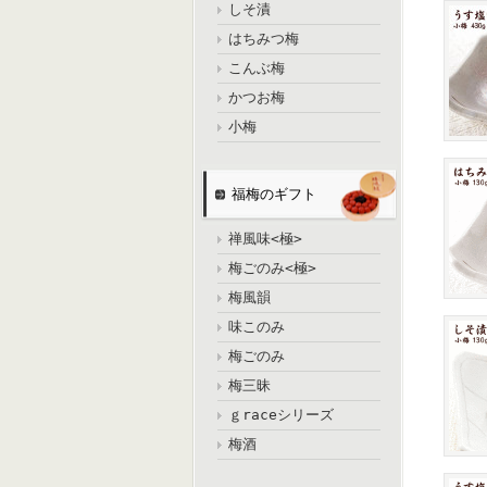
しそ漬
はちみつ梅
こんぶ梅
かつお梅
小梅
福梅のギフト
禅風味<極>
梅ごのみ<極>
梅風韻
味このみ
梅ごのみ
梅三昧
ｇraceシリーズ
梅酒