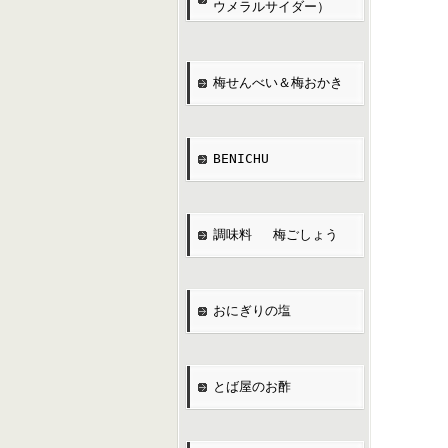
ウメラルサイダー）
梅せんべい＆梅おかき
BENICHU
調味料 梅ごしょう
おにぎりの塩
とば屋のお酢