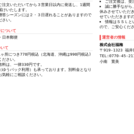
ご注文後は、受
ご注文いただいてから３営業日以内に発送し、1週間
誠に勝手ながら
届けいたします。
休みさせていただ
贈答シーズンには２・３日遅れることがありますので
せていただきます
ださい。
情報はＳＳＬと
ので、ご安心くだ
者について
・日本郵便
運営者の情報
株式会社福梅
ついて
〒919-1323 
1ヶ所につき770円税込（北海道、沖縄は990円税込)
TEL:0770-45-21
ください。
小南 寛美
数料は、一律330円です。
（ゆうパック利用）も承っております。別料金となり
お気軽にご相談ください。