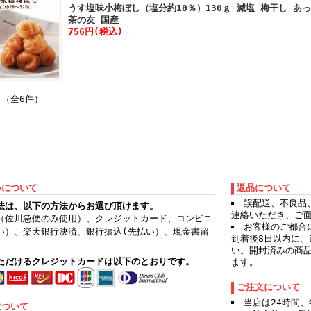
うす塩味小梅ぼし（塩分約10％）130ｇ 減塩 梅干し あ
茶の友 国産
756円(税込)
 （全6件）
いについて
返品について
誤配送、不良品
法は、以下の方法からお選び頂けます。
連絡いただき、ご
（佐川急便のみ使用）、クレジットカード、コンビニ
お客様のご都合
い）、楽天銀行決済、銀行振込(先払い）、現金書留
到着後8日以内に
）
い。開封済みの商
ただけるクレジットカードは以下のとおりです。
ます。
ご注文について
当店は24時間
について