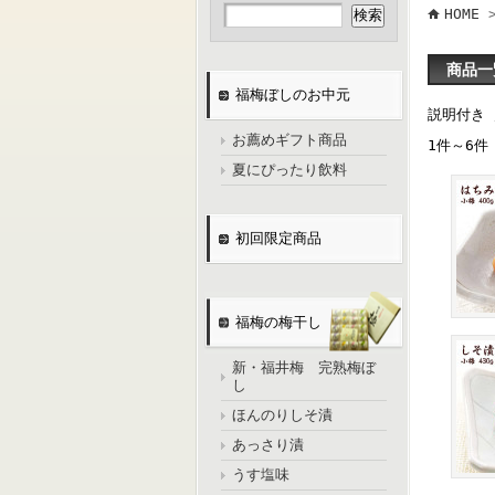
HOME
商品一
福梅ぼしのお中元
説明付き
お薦めギフト商品
1件～6件
夏にぴったり飲料
初回限定商品
福梅の梅干し
新・福井梅 完熟梅ぼ
し
ほんのりしそ漬
あっさり漬
うす塩味