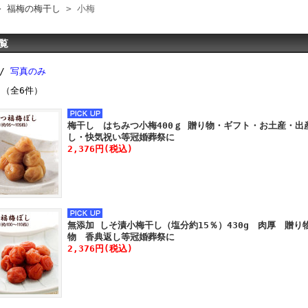
>
福梅の梅干し
> 小梅
覧
 /
写真のみ
 （全6件）
梅干し はちみつ小梅400ｇ 贈り物・ギフト・お土産・
し・快気祝い等冠婚葬祭に
2,376円(税込)
無添加 しそ漬小梅干し（塩分約15％）430g 肉厚 贈
物 香典返し等冠婚葬祭に
2,376円(税込)