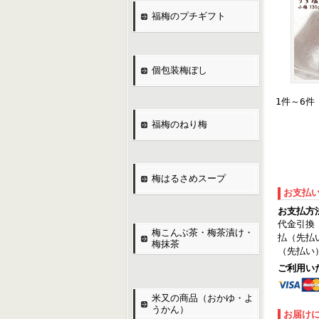
福梅のプチギフト
個包装梅ぼし
1件～6件
福梅のねり梅
梅はるさめスープ
お支払
お支払方
代金引換
梅こんぶ茶・梅茶漬け・
払（先払
梅抹茶
（先払い
ご利用い
米又の商品（おかゆ・よ
うかん）
お届け