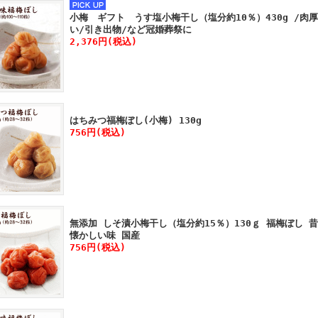
小梅 ギフト うす塩小梅干し（塩分約10％）430g /肉
い/引き出物/など冠婚葬祭に
2,376円(税込)
はちみつ福梅ぼし(小梅) 130g
756円(税込)
無添加 しそ漬小梅干し（塩分約15％）130ｇ 福梅ぼし 
懐かしい味 国産
756円(税込)