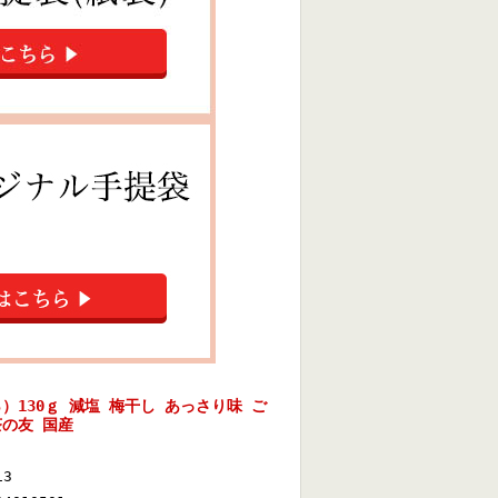
）130ｇ 減塩 梅干し あっさり味 ご
茶の友 国産
13