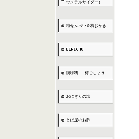
ウメラルサイダー）
梅せんべい＆梅おかき
BENICHU
調味料 梅ごしょう
おにぎりの塩
とば屋のお酢