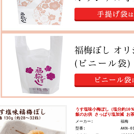
うす塩味小梅ぼし（塩分約10％
飯のお供 さっぱり塩加減 お
メーカー:
福梅
型番:
AKN-0