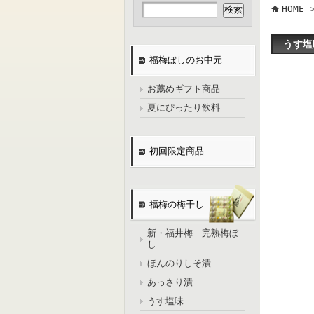
HOME
うす塩
福梅ぼしのお中元
お薦めギフト商品
夏にぴったり飲料
初回限定商品
福梅の梅干し
新・福井梅 完熟梅ぼ
し
ほんのりしそ漬
あっさり漬
うす塩味