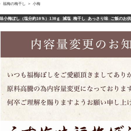
>
福梅の梅干し
>
小梅
味小梅ぼし（塩分約10％）130ｇ 減塩 梅干し あっさり味 ご飯のお