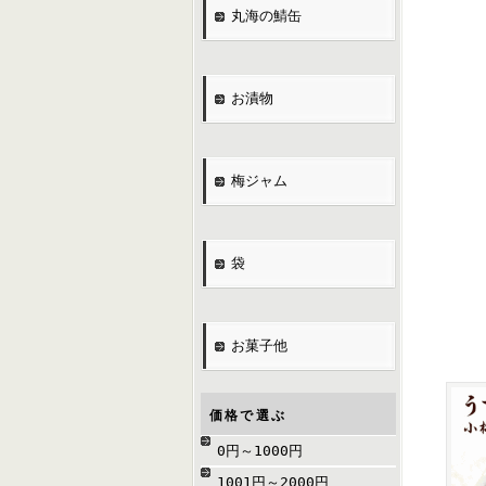
丸海の鯖缶
お漬物
梅ジャム
袋
お菓子他
価格で選ぶ
0円～1000円
1001円～2000円