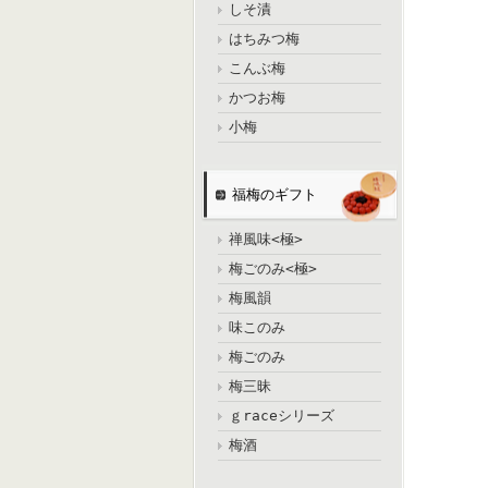
しそ漬
はちみつ梅
こんぶ梅
かつお梅
小梅
福梅のギフト
禅風味<極>
梅ごのみ<極>
梅風韻
味このみ
梅ごのみ
梅三昧
ｇraceシリーズ
梅酒