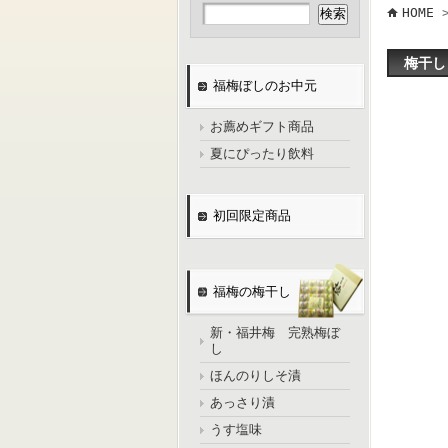
HOME
梅干し
福梅ぼしのお中元
お薦めギフト商品
夏にぴったり飲料
初回限定商品
福梅の梅干し
新・福井梅 完熟梅ぼ
し
ほんのりしそ漬
あっさり漬
うす塩味