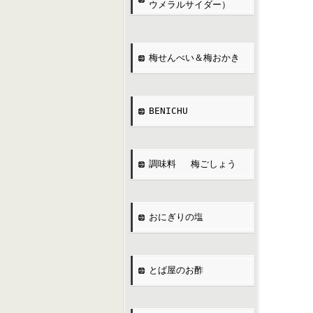
ウメラルサイダー）
梅せんべい＆梅おかき
BENICHU
調味料 梅ごしょう
おにぎりの塩
とば屋のお酢