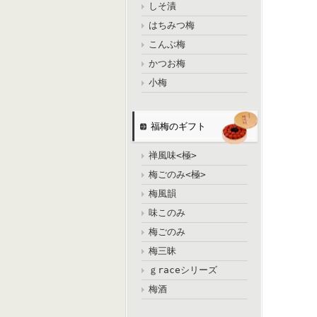
しそ漬
はちみつ梅
こんぶ梅
かつお梅
小梅
福梅のギフト
禅風味<極>
梅ごのみ<極>
梅風韻
味このみ
梅ごのみ
梅三昧
ｇraceシリーズ
梅酒