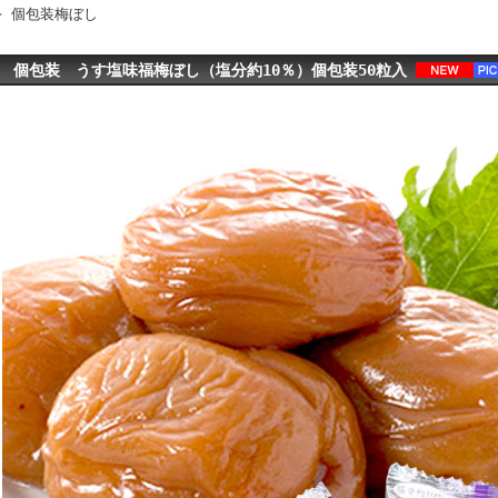
>
個包装梅ぼし
 個包装 うす塩味福梅ぼし（塩分約10％）個包装50粒入