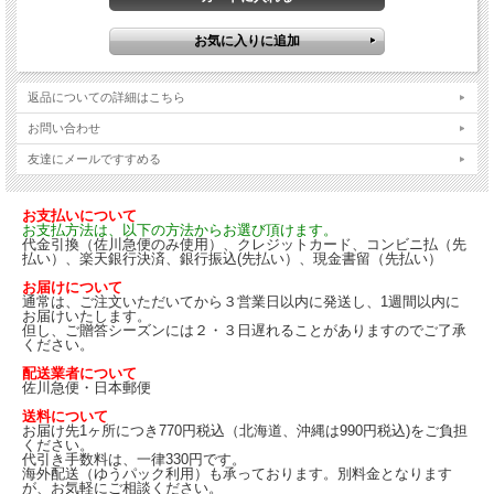
返品についての詳細はこちら
お問い合わせ
友達にメールですすめる
お支払いについて
お支払方法は、以下の方法からお選び頂けます。
代金引換（佐川急便のみ使用）、クレジットカード、コンビニ払（先
払い）、楽天銀行決済、銀行振込(先払い）、現金書留（先払い）
お届けについて
通常は、ご注文いただいてから３営業日以内に発送し、1週間以内に
お届けいたします。
但し、ご贈答シーズンには２・３日遅れることがありますのでご了承
ください。
配送業者について
佐川急便・日本郵便
送料について
お届け先1ヶ所につき770円税込（北海道、沖縄は990円税込)をご負担
ください。
代引き手数料は、一律330円です。
海外配送（ゆうパック利用）も承っております。別料金となります
が、お気軽にご相談ください。