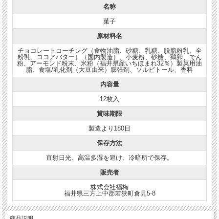
名称
菓子
原材料名
チョコレートコーチング（食物油脂、砂糖、乳糖、脱脂粉乳、全
粉乳、ココアバター）（国内製造）、小麦粉、砂糖、鶏卵、でん
粉、アーモンド粉末、米粉（福井県産いちほまれ32％）製菓用油
脂、食塩/乳化剤（大豆由来）膨張剤、ソルビトール、香料
内容量
12枚入
賞味期限
製造より180日
保存方法
直射日光、高温多湿を避け、冷暗所で保存。
販売者
株式会社福梅
福井県三方上中郡若狭町倉見5-8
商品説明