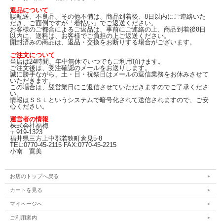
返品について
誤配送、不良品、その他不備は、商品到着後、8日以内にご連絡いた
だき、ご面倒ですが「着払い」でご返送ください。
お客様のご都合によるご返品は、事前にご連絡の上、商品到着後8日
以内に、送料は、お客様でご負担の上ご返送ください。
開封済みの商品は、返品・交換をお断りする場合がございます。
ご注文について
当店は24時間、年中無休でいつでもご利用頂けます。
ご注文後は、受注確認のメールをお送りします。
誠に勝手ながら、土・日・祝祭日はメールの返信業務をお休みさせて
いただきます。
この場合は、翌営業日にご返信させていただきますのでご了承くださ
い。
情報はＳＳＬというシステムで暗号化されて送信されますので、ご安
心ください。
運営者の情報
株式会社福梅
〒919-1323
福井県三方上中郡若狭町倉見5-8
TEL:0770-45-2115 FAX:0770-45-2215
小南 寛美
お店のトップへ戻る
カートを見る
マイページへ
ご利用案内