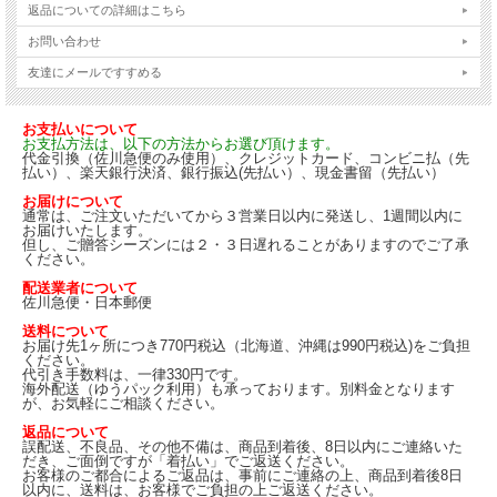
返品についての詳細はこちら
お問い合わせ
友達にメールですすめる
お支払いについて
お支払方法は、以下の方法からお選び頂けます。
代金引換（佐川急便のみ使用）、クレジットカード、コンビニ払（先
払い）、楽天銀行決済、銀行振込(先払い）、現金書留（先払い）
お届けについて
通常は、ご注文いただいてから３営業日以内に発送し、1週間以内に
お届けいたします。
但し、ご贈答シーズンには２・３日遅れることがありますのでご了承
ください。
配送業者について
佐川急便・日本郵便
送料について
お届け先1ヶ所につき770円税込（北海道、沖縄は990円税込)をご負担
ください。
代引き手数料は、一律330円です。
海外配送（ゆうパック利用）も承っております。別料金となります
が、お気軽にご相談ください。
返品について
誤配送、不良品、その他不備は、商品到着後、8日以内にご連絡いた
だき、ご面倒ですが「着払い」でご返送ください。
お客様のご都合によるご返品は、事前にご連絡の上、商品到着後8日
以内に、送料は、お客様でご負担の上ご返送ください。