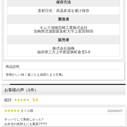
保存方法
直射日光・高温多湿を避け保存
製造者
キムラ漬物宮崎工業株式会社
宮崎県児湯郡新富町大字上富田8935
販売者
株式会社福梅
福井県三方上中郡若狭町倉見5-8
商品説明
昔懐かしい味！歯ごたえ抜群たまり沢庵♪
お客様の声（1件）
総評:
5.0
さくら様
2020/04/27
サッパリして美味しかった?
お弁当の色和えにも最高?????