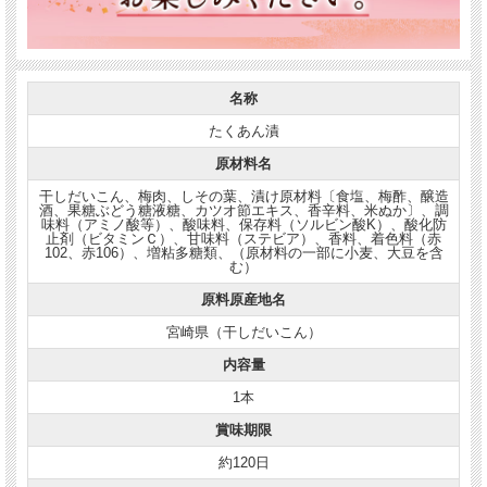
名称
たくあん漬
原材料名
干しだいこん、梅肉、しその葉、漬け原材料〔食塩、梅酢、醸造
酒、果糖ぶどう糖液糖、カツオ節エキス、香辛料、米ぬか〕、調
味料（アミノ酸等）、酸味料、保存料（ソルビン酸K）、酸化防
止剤（ビタミンＣ）、甘味料（ステビア）、香料、着色料（赤
102、赤106）、増粘多糖類、（原材料の一部に小麦、大豆を含
む）
原料原産地名
宮崎県（干しだいこん）
内容量
1本
賞味期限
約120日