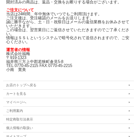
開封済みの商品は、返品・交換をお断りする場合がございます。
ご注文について
当店は24時間、年中無休でいつでもご利用頂けます。
ご注文後は、受注確認のメールをお送りします。
誠に勝手ながら、土・日・祝祭日はメールの返信業務をお休みさせて
いただきます。
この場合は、翌営業日にご返信させていただきますのでご了承くださ
い。
情報はＳＳＬというシステムで暗号化されて送信されますので、ご安
心ください。
運営者の情報
株式会社福梅
〒919-1323
福井県三方上中郡若狭町倉見5-8
TEL:0770-45-2115 FAX:0770-45-2215
小南 寛美
お店のトップへ戻る
カートを見る
マイページへ
ご利用案内
特定商取引法表示
個人情報の取扱い
サイトマップ