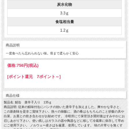
炭水化物
3.3ｇ
食塩相当量
1.2ｇ
商品説明
一度食べたら忘れられない味。骨まで柔らかく安心
価格:
756円
(税込)
[ポイント還元 7ポイント～]
商品仕様
製品名: 鯖缶 唐辛子入り 135ｇ
商品説明: 従来の鯖味付缶にパンチの効いた唐辛子を加えました。爽やかな辛さと、
この新創味を是非ご賞味下さい。熱々の御飯に、酒の肴はもちろんのこと炒飯の具や
白菜、お葱との炊き合わせがお勧めです。 冷暗所にて保管頂き開封後はすみやかにお
召しあがり下さい。使い残しはガラスの器や陶器などに移して冷蔵庫に保存して早め
にご使用下さい。 ノルウェー産さばを厳選、使用しています。 味の片寄りを無くす