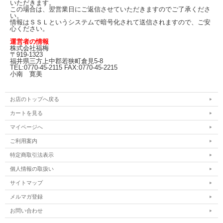
いただきます。
この場合は、翌営業日にご返信させていただきますのでご了承くださ
い。
情報はＳＳＬというシステムで暗号化されて送信されますので、ご安
心ください。
運営者の情報
株式会社福梅
〒919-1323
福井県三方上中郡若狭町倉見5-8
TEL:0770-45-2115 FAX:0770-45-2215
小南 寛美
お店のトップへ戻る
カートを見る
マイページへ
ご利用案内
特定商取引法表示
個人情報の取扱い
サイトマップ
メルマガ登録
お問い合わせ