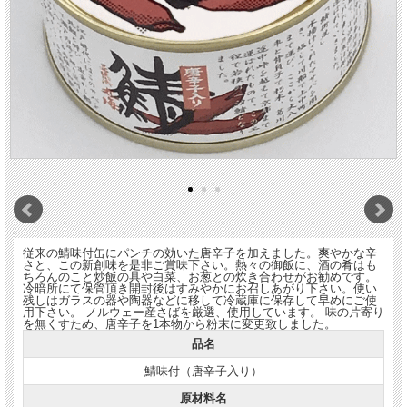
従来の鯖味付缶にパンチの効いた唐辛子を加えました。爽やかな辛
さと、この新創味を是非ご賞味下さい。熱々の御飯に、酒の肴はも
ちろんのこと炒飯の具や白菜、お葱との炊き合わせがお勧めです。
冷暗所にて保管頂き開封後はすみやかにお召しあがり下さい。使い
残しはガラスの器や陶器などに移して冷蔵庫に保存して早めにご使
用下さい。 ノルウェー産さばを厳選、使用しています。 味の片寄り
を無くすため、唐辛子を1本物から粉末に変更致しました。
品名
鯖味付（唐辛子入り）
原材料名