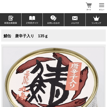
鯖缶 唐辛子入り 135ｇ