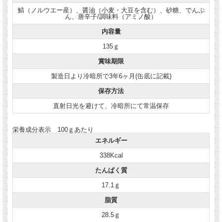
鯖（ノルウエー産）、醤油（小麦・大豆を含む）、砂糖、でんぷ
ん、唐辛子/調味料（アミノ酸）
内容量
135ｇ
賞味期限
製造日より冷暗所で3年6ヶ月(缶底に記載)
保存方法
直射日光を避けて、冷暗所にて常温保存
栄養成分表示 100ｇあたり
エネルギー
338Kcal
たんぱく質
17.1ｇ
脂質
28.5ｇ