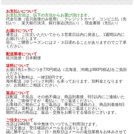
お支払いについて
お支払方法は、以下の方法からお選び頂けます。
代金引換（佐川急便のみ使用）、クレジットカード、コンビニ払（先
払い）、楽天銀行決済、銀行振込(先払い）、現金書留（先払い）
お届けについて
通常は、ご注文いただいてから３営業日以内に発送し、1週間以内に
お届けいたします。
但し、ご贈答シーズンには２・３日遅れることがありますのでご了承
ください。
配送業者について
佐川急便・日本郵便
送料について
お届け先1ヶ所につき770円税込（北海道、沖縄は990円税込)をご負担
ください。
代引き手数料は、一律330円です。
海外配送（ゆうパック利用）も承っております。別料金となります
が、お気軽にご相談ください。
返品について
誤配送、不良品、その他不備は、商品到着後、8日以内にご連絡いた
だき、ご面倒ですが「着払い」でご返送ください。
お客様のご都合によるご返品は、事前にご連絡の上、商品到着後8日
以内に、送料は、お客様でご負担の上ご返送ください。
開封済みの商品は、返品・交換をお断りする場合がございます。
ご注文について
当店は24時間、年中無休でいつでもご利用頂けます。
ご注文後は、受注確認のメールをお送りします。
誠に勝手ながら、土・日・祝祭日はメールの返信業務をお休みさせて