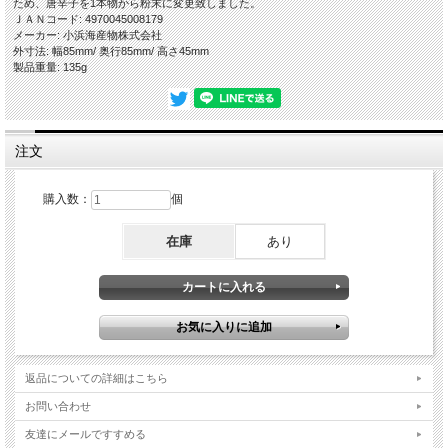
ため、唐辛子を1本物から粉末に変更致しました。
ＪＡＮコード: 4970045008179
メーカー: 小浜海産物株式会社
外寸法: 幅85mm/ 奥行85mm/ 高さ45mm
製品重量: 135g
注文
購入数：
個
在庫
あり
返品についての詳細はこちら
お問い合わせ
友達にメールですすめる