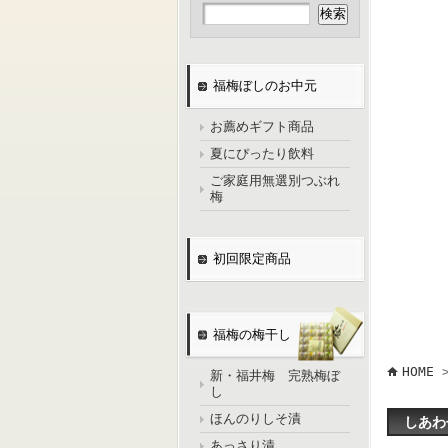
福梅ぼしのお中元
お薦めギフト商品
夏にぴったり飲料
ご家庭用無選別つぶれ
梅
初回限定商品
福梅の梅干し
HOME
新・福井梅 完熟梅ぼ
し
ほんのりしそ漬
しあわ
あっさり漬