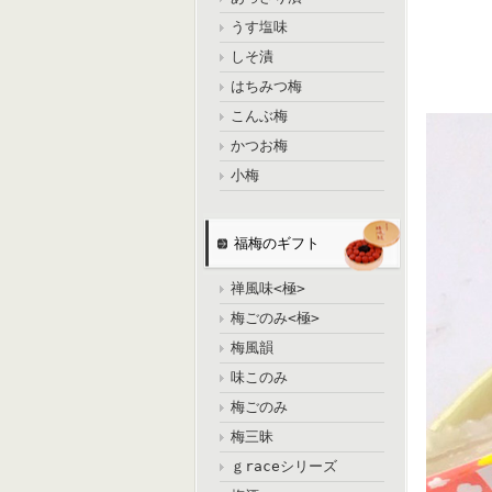
うす塩味
しそ漬
はちみつ梅
こんぶ梅
かつお梅
小梅
福梅のギフト
禅風味<極>
梅ごのみ<極>
梅風韻
味このみ
梅ごのみ
梅三昧
ｇraceシリーズ