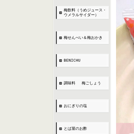
梅飲料（うめジュース・
ウメラルサイダー）
梅せんべい＆梅おかき
BENICHU
調味料 梅ごしょう
おにぎりの塩
とば屋のお酢