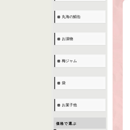
丸海の鯖缶
お漬物
梅ジャム
袋
お菓子他
価格で選ぶ