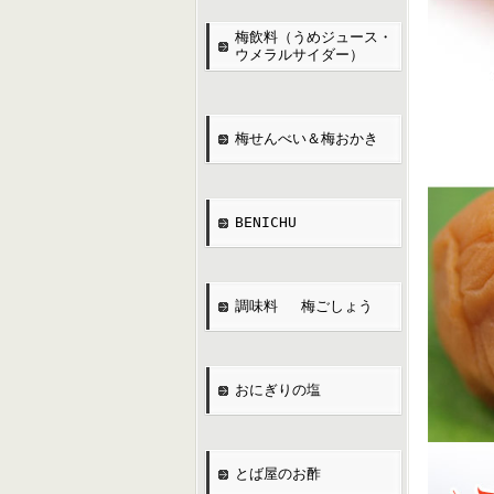
梅飲料（うめジュース・
ウメラルサイダー）
梅せんべい＆梅おかき
BENICHU
調味料 梅ごしょう
おにぎりの塩
とば屋のお酢