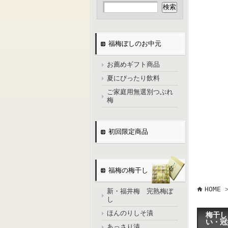
福梅ぼしのお中元
お薦めギフト商品
夏にぴったり飲料
ご家庭用無選別つぶれ
梅
初回限定商品
福梅の梅干し
HOME
新・福井梅 完熟梅ぼ
し
ほんのりしそ漬
梅干し
い・
あっさり漬