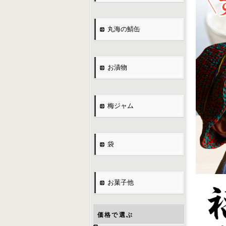
丸海の鯖缶
お漬物
梅ジャム
袋
お菓子他
価格で選ぶ