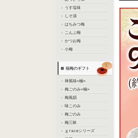
うす塩味
しそ漬
はちみつ梅
こんぶ梅
かつお梅
小梅
福梅のギフト
禅風味<極>
梅ごのみ<極>
梅風韻
味このみ
梅ごのみ
梅三昧
ｇraceシリーズ