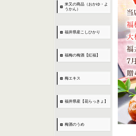
米又の商品（おかゆ・よ
うかん）
福井県産こしひかり
福梅の梅酒【紅福】
梅エキス
福井県産【花らっきょ】
梅酒のうめ