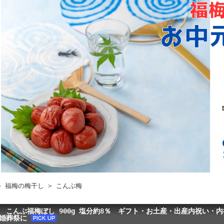
>
福梅の梅干し
>
こんぶ梅
 こんぶ福梅ぼし 900g 塩分約8％ ギフト・お土産・出産内祝い・
冠婚葬祭に