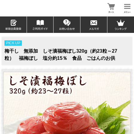
PICK UP
梅干し 無添加 しそ漬福梅ぼし320g（約23粒～27
粒） 福梅ぼし 塩分約15％ 食品 ごはんのお供