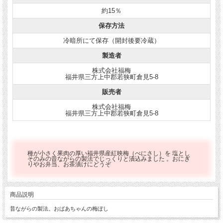
約15％
保存方法
冷暗所にて保存（開封後要冷蔵）
製造者
株式会社福梅
福井県三方上中郡若狭町倉見5-8
販売者
株式会社福梅
福井県三方上中郡若狭町倉見5-8
種が小さく果肉の厚い福井県産紅映梅（べにさし）を 塩とし
そのみの昔ながらの製法でじっくりと漬込みました 。おにぎ
りやお弁当、お茶漬けにどうぞ
商品説明
昔ながらの製法。おばあちゃんの梅ぼし