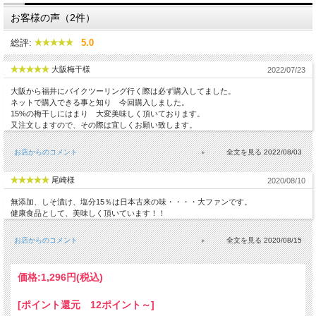
お客様の声（2件）
総評:
5.0
大阪梅干様
2022/07/23
大阪から福井にバイクツーリング行く際は必ず購入してました。
ネットで購入できる事と知り 今回購入しました。
15%の梅干しにはまり 大変美味しく頂いております。
又注文しますので、その際は宜しくお願い致します。
お店からのコメント
2022/08/03
尾崎様
2020/08/10
無添加、しそ漬け、塩分15％は日本古来の味・・・・大ファンです。
健康食品として、美味しく頂いています！！
お店からのコメント
2020/08/15
価格:
1,296円
(税込)
[ポイント還元 12ポイント～]