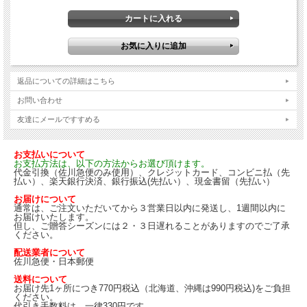
返品についての詳細はこちら
お問い合わせ
友達にメールですすめる
お支払いについて
お支払方法は、以下の方法からお選び頂けます。
代金引換（佐川急便のみ使用）、クレジットカード、コンビニ払（先
払い）、楽天銀行決済、銀行振込(先払い）、現金書留（先払い）
お届けについて
通常は、ご注文いただいてから３営業日以内に発送し、1週間以内に
お届けいたします。
但し、ご贈答シーズンには２・３日遅れることがありますのでご了承
ください。
配送業者について
佐川急便・日本郵便
送料について
お届け先1ヶ所につき770円税込（北海道、沖縄は990円税込)をご負担
ください。
代引き手数料は、一律330円です。