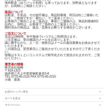
海外配送（ゆうパック利用）も承っております。別料金となります
が、お気軽にご相談ください。
返品について
誤配送、不良品、その他不備は、商品到着後、8日以内にご連絡いた
だき、ご面倒ですが「着払い」でご返送ください。
お客様のご都合によるご返品は、事前にご連絡の上、商品到着後8日
以内に、送料は、お客様でご負担の上ご返送ください。
開封済みの商品は、返品・交換をお断りする場合がございます。
ご注文について
当店は24時間、年中無休でいつでもご利用頂けます。
ご注文後は、受注確認のメールをお送りします。
誠に勝手ながら、土・日・祝祭日はメールの返信業務をお休みさせて
いただきます。
この場合は、翌営業日にご返信させていただきますのでご了承くださ
い。
情報はＳＳＬというシステムで暗号化されて送信されますので、ご安
心ください。
運営者の情報
株式会社福梅
〒919-1323
福井県三方上中郡若狭町倉見5-8
TEL:0770-45-2115 FAX:0770-45-2215
小南 寛美
お店のトップへ戻る
カートを見る
マイページへ