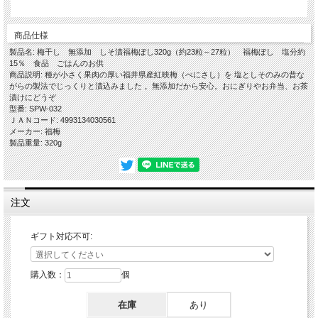
商品仕様
製品名: 梅干し 無添加 しそ漬福梅ぼし320g（約23粒～27粒） 福梅ぼし 塩分約
15％ 食品 ごはんのお供
商品説明: 種が小さく果肉の厚い福井県産紅映梅（べにさし）を 塩としそのみの昔な
がらの製法でじっくりと漬込みました 。無添加だから安心。おにぎりやお弁当、お茶
漬けにどうぞ
型番: SPW-032
ＪＡＮコード: 4993134030561
メーカー: 福梅
製品重量: 320g
注文
ギフト対応不可:
購入数：
個
在庫
あり