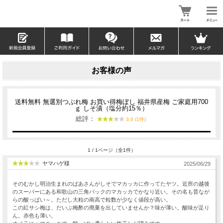
お客様の声
送料無料 無選別つぶれ梅 お買い得梅ぼし 福井県産梅 ご家庭用700
ｇ しそ漬（塩分約15％）
総評：
3.0 (1件)
1 / 1ページ（全1件）
ヤマハゲ様
2025/06/29
そのむかし明治生まれのばあさんがしそでマカッカに作ってたヤツ。近所の越後
のスーパーにある和歌山の三角パックのマカッカでかなり近い。その名も昔なが
らの酸っぱい～。ただし大粒の南高で粒数が少なく値段が高い。
この紅サシ梅は、だいぶ梅酢の廃棄を出していませんか？味が薄い。酸味が足り
ん。赤色も薄い。