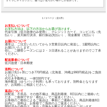
オイラにゃマカッカで、酸っぱい柔らかい梅干しが望みです。
1 / 1ページ（全1件）
お支払いについて
お支払方法は、以下の方法からお選び頂けます。
代金引換（佐川急便のみ使用）、クレジットカード、コンビニ払（先
払い）、楽天銀行決済、銀行振込(先払い）、現金書留（先払い）
お届けについて
通常は、ご注文いただいてから３営業日以内に発送し、1週間以内に
お届けいたします。
但し、ご贈答シーズンには２・３日遅れることがありますのでご了承
ください。
配送業者について
佐川急便・日本郵便
送料について
お届け先1ヶ所につき770円税込（北海道、沖縄は990円税込)をご負担
ください。
代引き手数料は、一律330円です。
海外配送（ゆうパック利用）も承っております。別料金となります
が、お気軽にご相談ください。
返品について
誤配送、不良品、その他不備は、商品到着後、8日以内にご連絡いた
だき、ご面倒ですが「着払い」でご返送ください。
お客様のご都合によるご返品は、事前にご連絡の上、商品到着後8日
以内に、送料は、お客様でご負担の上ご返送ください。
開封済みの商品は、返品・交換をお断りする場合がございます。