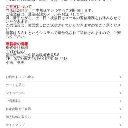
ご注文について
当店は24時間、年中無休でいつでもご利用頂けます。
ご注文後は、受注確認のメールをお送りします。
誠に勝手ながら、土・日・祝祭日はメールの返信業務をお休みさせて
いただきます。
この場合は、翌営業日にご返信させていただきますのでご了承くださ
い。
情報はＳＳＬというシステムで暗号化されて送信されますので、ご安
心ください。
運営者の情報
株式会社福梅
〒919-1323
福井県三方上中郡若狭町倉見5-8
TEL:0770-45-2115 FAX:0770-45-2215
小南 寛美
お店のトップへ戻る
カートを見る
マイページへ
ご利用案内
特定商取引法表示
個人情報の取扱い
サイトマップ