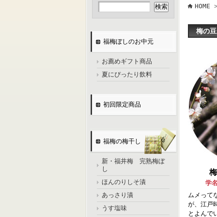
HOME
梅の豆
福梅ぼしのお中元
お薦めギフト商品
夏にぴったり飲料
初回限定商品
福梅の梅干し
新・福井梅 完熟梅ぼ
し
梅
ほんのりしそ漬
学名
あっさり漬
ムメって
が、江戸
うす塩味
とよんで